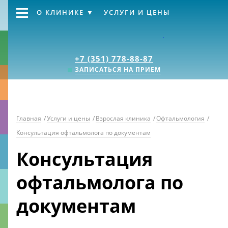
О КЛИНИКЕ
УСЛУГИ И ЦЕНЫ
Клиника «Источник
+7 (351) 778-88-87
ЗАПИСАТЬСЯ НА ПРИЕМ
Главная
/
Услуги и цены
/
Взрослая клиника
/
Офтальмология
/
Консультация офтальмолога по документам
Консультация
офтальмолога по
документам