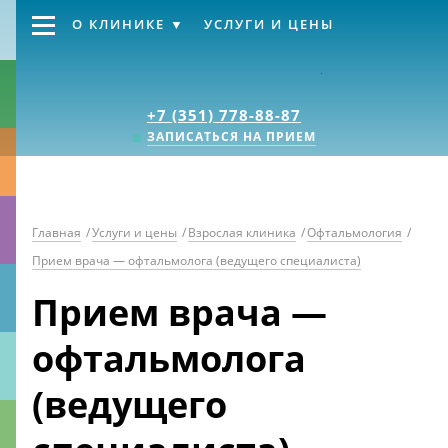
О КЛИНИКЕ
УСЛУГИ И ЦЕНЫ
Клиника «Источник
+7 (351) 778-88-87
ЗАПИСАТЬСЯ НА ПРИЕМ
Главная
/
Услуги и цены
/
Взрослая клиника
/
Офтальмология
/
Прием врача — офтальмолога (ведущего специалиста)
Прием врача —
офтальмолога
(ведущего