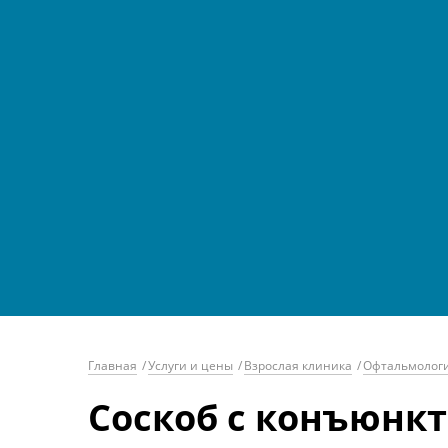
Главная
/
Услуги и цены
/
Взрослая клиника
/
Офтальмолог
Соскоб с конъюнк