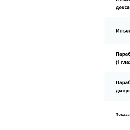
декс
Инъе
Параб
(1 гла
Параб
дипро
Показа