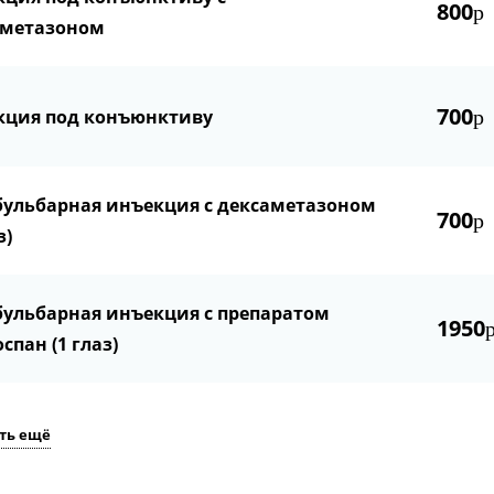
800
р
аметазоном
700
кция под конъюнктиву
р
ульбарная инъекция с дексаметазоном
700
р
з)
ульбарная инъекция с препаратом
1950
спан (1 глаз)
ть ещё