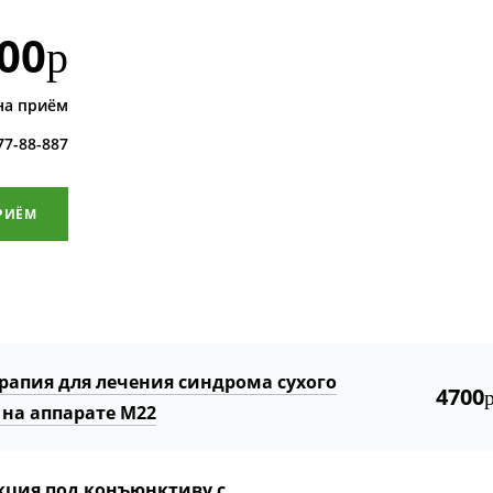
00
р
на приём
 77-88-887
РИЁМ
ерапия для лечения cиндрома сухого
4700
 на аппарате М22
ция под конъюнктиву с