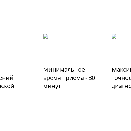
Минимальное
Макси
ений
время приема - 30
точно
ской
минут
диагн