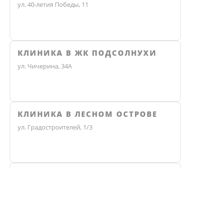
ул. 40-летия Победы, 11
КЛИНИКА В ЖК ПОДСОЛНУХИ
ул. Чичерина, 34А
КЛИНИКА В ЛЕСНОМ ОСТРОВЕ
ул. Градостроителей, 1/3
КЛИНИКА ЭКО
Не нашли ответ? Звоните, мы 
Челябинск, улица Чичерина, 36В