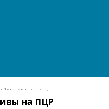
ия
/
Соскоб с конъюнктивы на ПЦР
тивы на ПЦР