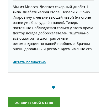
Мы из Миасса. Диагноз сахарный диабет 1
М
типа. Диабетическая стопа. Попали к Юрию
т
Икаровичу с незаживающей язвой (на стопе
И
ранее уже был удалён палец). Теперь
р
а.
постоянно наблюдаемся только у этого врача.
п
Доктор всегда доброжелателен, тщательно
Д
всё осмотрит и даст грамотные
в
рекомендации по вашей проблеме. Врачом
р
.
очень довольны и рекомендуем именно его.
о
Читать полностью
Ч
ОСТАВИТЬ СВОЙ ОТЗЫВ