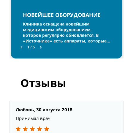
НОВЕЙШЕЕ ОБОРУДОВАНИЕ
Клиника оснащена новейшим
медицинским оборудованием,
которое регулярно обновляется. В
«Источнике» есть аппараты, которые
представлены в единичном
1 / 5
экземпляре во всей области. Наши
специалисты в совершенстве освоили
все оборудование клиники и уверенно
им пользуются. Также мы регулярно
посещаем специализированные
Отзывы
медицинские выставки, чтобы всегда
быть в курсе последних тенденций в
мире медицины.
Любовь,
30 августа 2018
Принимал врач