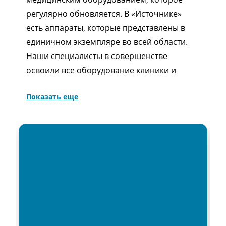
регулярно обновляется. В «Источнике»
есть аппараты, которые представлены в
единичном экземпляре во всей области.
Наши специалисты в совершенстве
освоили все оборудование клиники и
уверенно им пользуются. Также мы
Показать еще
регулярно посещаем специализированные
медицинские выставки, чтобы всегда быть
в курсе последних тенденций в мире
медицины.