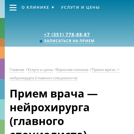
О КЛИНИКЕ
УСЛУГИ И ЦЕНЫ
Клиника «Источник
+7 (351) 778-88-87
ЗАПИСАТЬСЯ НА ПРИЕМ
Главная
/
Услуги и цены
/
Взрослая клиника
/
Прием врача —
нейрохирурга (главного специалиста)
Прием врача —
нейрохирурга
(главного