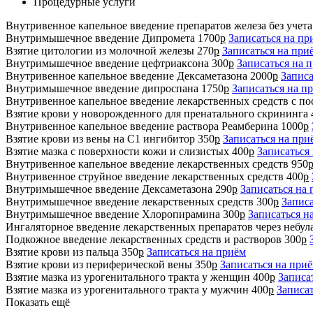
Процедурные услуги
Внутривенное капельное введение препаратов железа без учет
Внутримышечное введение Дипромета
1700
р
Записаться на пр
Взятие цитологии из молочной железы
270
р
Записаться на при
Внутримышечное введение цефтриаксона
300
р
Записаться на 
Внутривенное капельное введение Дексаметазона
2000
р
Записа
Внутримышечное введение дипроспана
1750
р
Записаться на п
Внутривенное капельное введение лекарственных средств с 
Взятие крови у новорожденного для пренатального скрининга
Внутривенное капельное введение раствора Реамберина
1000
р
Взятие крови из вены на С1 ингибитор
350
р
Записаться на при
Взятие мазка с поверхности кожи и слизистых
400
р
Записаться
Внутривенное капельное введение лекарственных средств
950
Внутривенное струйное введение лекарственных средств
400
р
Внутримышечное введение Дексаметазона
290
р
Записаться на
Внутримышечное введение лекарственных средств
300
р
Записа
Внутримышечное введение Хлоропирамина
300
р
Записаться н
Ингаляторное введение лекарственных препаратов через небул
Подкожное введение лекарственных средств и растворов
300
р
Взятие крови из пальца
350
р
Записаться на приём
Взятие крови из периферической вены
350
р
Записаться на при
Взятие мазка из урогенитального тракта у женщин
400
р
Записа
Взятие мазка из урогенитального тракта у мужчин
400
р
Записа
Показать ещё