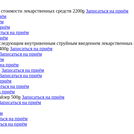
а стоимости лекарственных средств
2200
р
Записаться на приём
иём
ём
приём
ться на приём
риём
последующим внутривенным струйным введением лекарственных 
400
р
Записаться на приём
Записаться на приём
ём
 на приём
р
Записаться на приём
Записаться на приём
 приём
ться на приём
а приём
айзер
500
р
Записаться на приём
Записаться на приём
ём
ться на приём
ться на приём