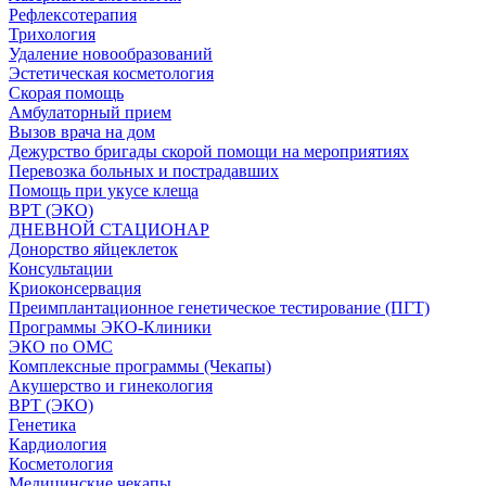
Рефлексотерапия
Трихология
Удаление новообразований
Эстетическая косметология
Скорая помощь
Амбулаторный прием
Вызов врача на дом
Дежурство бригады скорой помощи на мероприятиях
Перевозка больных и пострадавших
Помощь при укусе клеща
ВРТ (ЭКО)
ДНЕВНОЙ СТАЦИОНАР
Донорство яйцеклеток
Консультации
Криоконсервация
Преимплантационное генетическое тестирование (ПГТ)
Программы ЭКО-Клиники
ЭКО по ОМС
Комплексные программы (Чекапы)
Акушерство и гинекология
ВРТ (ЭКО)
Генетика
Кардиология
Косметология
Медицинские чекапы