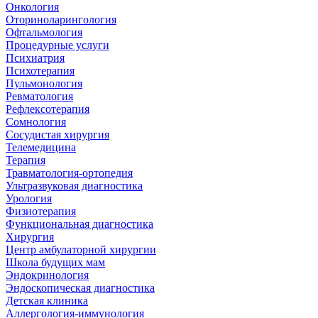
Онкология
Оториноларингология
Офтальмология
Процедурные услуги
Психиатрия
Психотерапия
Пульмонология
Ревматология
Рефлексотерапия
Сомнология
Сосудистая хирургия
Телемедицина
Терапия
Травматология-ортопедия
Ультразвуковая диагностика
Урология
Физиотерапия
Функциональная диагностика
Хирургия
Центр амбулаторной хирургии
Школа будущих мам
Эндокринология
Эндоскопическая диагностика
Детская клиника
Аллергология-иммунология