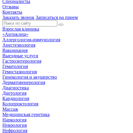
Специалисты
Отзывы
Контакты
Заказать звонок
Записаться на прием
Взрослая клиника
«Антиклещ»
Аллергология-иммунология
Анестезиология
Вакцинация
Выездные услуги
Гастроэнтерология
Гематология
Гемостазиология
Гинекология и акушерство
Дерматовенерология
Диагностика
Диетология
Кардиология
Колопроктология
Массаж
Медицинская генетика
Наркология
Неврология
Нефрология