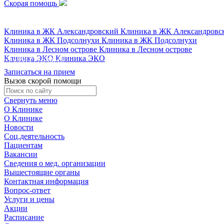
Скорая помощь
+7 (351) 778-88-87
Клиника в ЖК Александровский
Клиника в ЖК Александровс
Клиника в ЖК Подсолнухи
Клиника в ЖК Подсолнухи
Клиника в Лесном острове
Клиника в Лесном острове
Клиника ЭКО
Клиника ЭКО
+7 (351) 778-88-87
Записаться на прием
Вызов скорой помощи
Свернуть меню
О Клинике
О Клинике
Новости
Соц.деятельность
Пациентам
Вакансии
Сведения о мед. организации
Вышестоящие органы
Контактная информация
Вопрос-ответ
Услуги и цены
Акции
Расписание