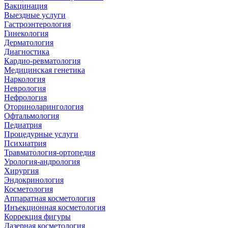
Вакцинация
Выездные услуги
Гастроэнтерология
Гинекология
Дерматология
Диагностика
Кардио-ревматология
Медицинская генетика
Наркология
Неврология
Нефрология
Оториноларингология
Офтальмология
Педиатрия
Процедурные услуги
Психиатрия
Травматология-ортопедия
Урология-андрология
Хирургия
Эндокринология
Косметология
Аппаратная косметология
Инъекционная косметология
Коррекция фигуры
Лазерная косметология