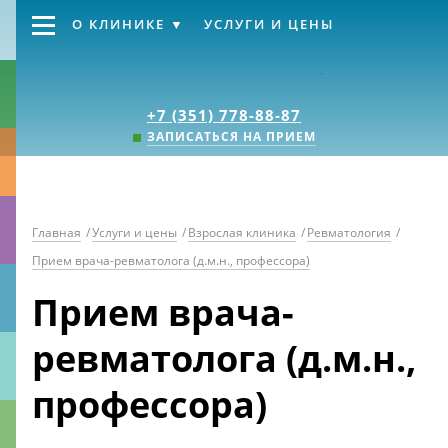
О КЛИНИКЕ
УСЛУГИ И ЦЕНЫ
Клиника «Источник
+7 (351) 778-88-87
ЗАПИСАТЬСЯ НА ПРИЕМ
Главная
/
Услуги и цены
/
Взрослая клиника
/
Ревматология
/
Прием врача-ревматолога (д.м.н., профессора)
Прием врача-
ревматолога (д.м.н.,
профессора)