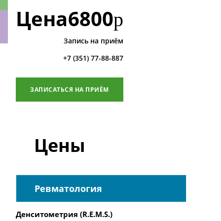
Цена
6800
р
Запись на приём
ки
+7 (351) 77-88-887
ЗАПИСАТЬСЯ НА ПРИЁМ
Цены
Ревматология
Денситометрия (R.E.M.S.)