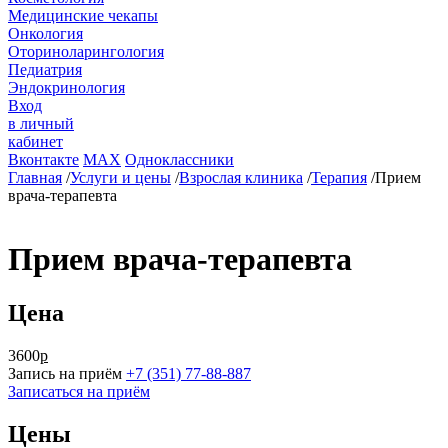
Медицинские чекапы
Онкология
Оториноларингология
Педиатрия
Эндокринология
Вход
в личный
кабинет
Вконтакте
MAX
Одноклассники
Главная
/
Услуги и цены
/
Взрослая клиника
/
Терапия
/
Прием
врача-терапевта
Прием врача-терапевта
Цена
3600
р
Запись на приём
+7 (351) 77-88-887
Записаться на приём
Цены