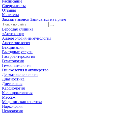
Расписание
Специалисты
Отзывы
Контакты
Заказать звонок
Записаться на прием
Взрослая клиника
«Антиклещ»
Аллергология-иммунология
Анестезиология
Вакцинация
Выездные услуги
Гастроэнтерология
Гематология
Гемостазиология
Гинекология и акушерство
Дерматовенерология
Диагностика
Диетология
Кардиология
Колопроктология
Массаж
Медицинская генетика
Наркология
Неврология