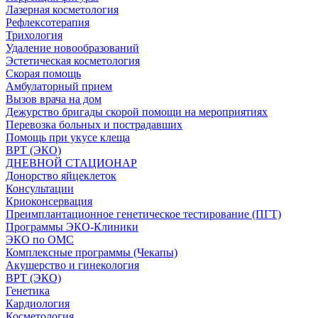
Лазерная косметология
Рефлексотерапия
Трихология
Удаление новообразований
Эстетическая косметология
Скорая помощь
Амбулаторный прием
Вызов врача на дом
Дежурство бригады скорой помощи на мероприятиях
Перевозка больных и пострадавших
Помощь при укусе клеща
ВРТ (ЭКО)
ДНЕВНОЙ СТАЦИОНАР
Донорство яйцеклеток
Консультации
Криоконсервация
Преимплантационное генетическое тестирование (ПГТ)
Программы ЭКО-Клиники
ЭКО по ОМС
Комплексные программы (Чекапы)
Акушерство и гинекология
ВРТ (ЭКО)
Генетика
Кардиология
Косметология