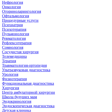
Нефрология
Онкология
Оториноларингология
Офтальмология
Процедурные услуги
Психиатрия
Психотерапия
Пульмонология
Ревматология
Рефлексотерапия
Сомнология
Сосудистая хирургия
Телемедицина
Терапия
Травматология-ортопедия
Ультразвуковая диагностика
Урология
Физиотерапия
Функциональная диагностика
Хирургия
Центр амбулаторной хирургии
Школа будущих мам
Эндокринология
Эндоскопическая диагностика
Детская клиника