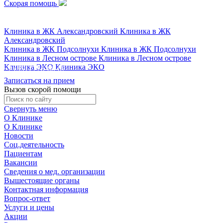
Скорая помощь
+7 (351) 778-88-87
Клиника в ЖК Александровский
Клиника в ЖК
Александровский
Клиника в ЖК Подсолнухи
Клиника в ЖК Подсолнухи
Клиника в Лесном острове
Клиника в Лесном острове
Клиника ЭКО
Клиника ЭКО
+7 (351) 778-88-87
Записаться на прием
Вызов скорой помощи
Свернуть меню
О Клинике
О Клинике
Новости
Соц.деятельность
Пациентам
Вакансии
Сведения о мед. организации
Вышестоящие органы
Контактная информация
Вопрос-ответ
Услуги и цены
Акции