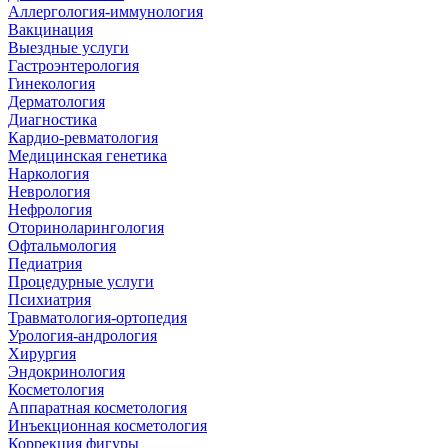
Аллергология-иммунология
Вакцинация
Выездные услуги
Гастроэнтерология
Гинекология
Дерматология
Диагностика
Кардио-ревматология
Медицинская генетика
Наркология
Неврология
Нефрология
Оториноларингология
Офтальмология
Педиатрия
Процедурные услуги
Психиатрия
Травматология-ортопедия
Урология-андрология
Хирургия
Эндокринология
Косметология
Аппаратная косметология
Инъекционная косметология
Коррекция фигуры