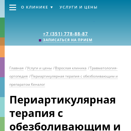
О КЛИНИКЕ
УСЛУГИ И ЦЕНЫ
Клиника «Источник
+7 (351) 778-88-87
ЗАПИСАТЬСЯ НА ПРИЕМ
Главная
/
Услуги и цены
/
Взрослая клиника
/
Травматология-
ортопедия
/
Периартикулярная терапия с обезболивающим и
препаратом Кеналог
Периартикулярная
терапия с
обезболивающим и