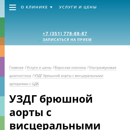
О КЛИНИКЕ
УСЛУГИ И ЦЕНЫ
Клиника «Источник
+7 (351) 778-88-87
ЗАПИСАТЬСЯ НА ПРИЕМ
Главная
/
Услуги и цены
/
Взрослая клиника
/
Ультразвуковая
диагностика
/
УЗДГ брюшной аорты с висцеральными
артериями с ЦДК
УЗДГ брюшной
аорты с
висцеральными