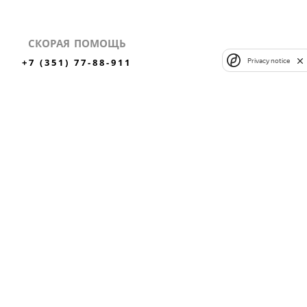
СКОРАЯ ПОМОЩЬ
+7 (351) 77-88-911
Privacy notice
✕
ли
ЗАКАЗАТЬ ЗВОНОК
ВЫЗВАТЬ СКОРУЮ
MAX
Вконтакте
Одноклассники
НЫХ
ЛИЦЕНЗИЯ №
ЛО-74-01-004408 ОТ