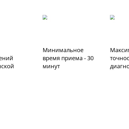
Минимальное
Макси
ений
время приема - 30
точно
ской
минут
диагн