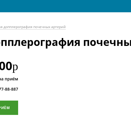
ая допплерография почечных артерий
опплерография почечны
00
р
на приём
 77-88-887
РИЁМ