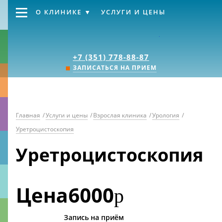
О КЛИНИКЕ
УСЛУГИ И ЦЕНЫ
Клиника «Источник
+7 (351) 778-88-87
ЗАПИСАТЬСЯ НА ПРИЕМ
Главная
/
Услуги и цены
/
Взрослая клиника
/
Урология
/
Уретроцистоскопия
Уретроцистоскопия
Цена
6000
р
Запись на приём