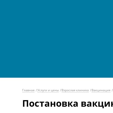
Главная
/
Услуги и цены
/
Взрослая клиника
/
Вакцинация
/
Постановка вакц