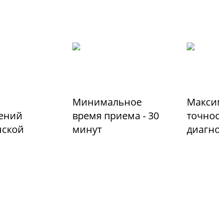
Минимальное
Макси
ений
время приема - 30
точно
ской
минут
диагн