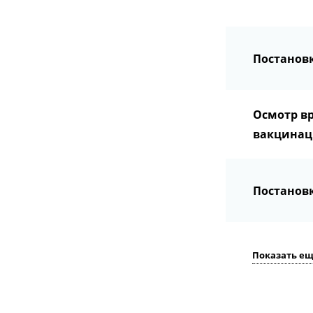
Постанов
Осмотр вр
вакцинац
Постанов
Показать е