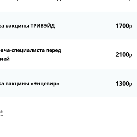
1700
ка вакцины ТРИВЭЙД
р
ача-специалиста перед
2100
р
ией
1300
ка вакцины «Энцевир»
р
щё