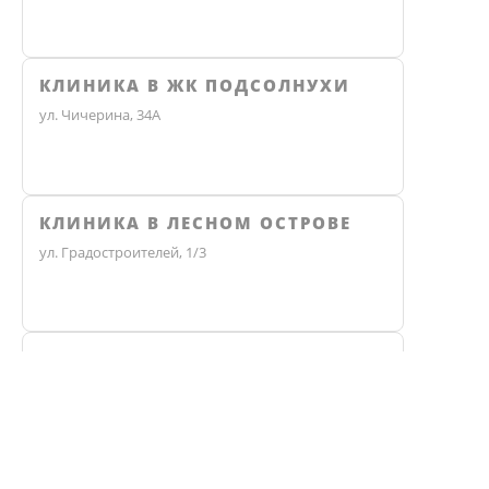
КЛИНИКА В ЖК ПОДСОЛНУХИ
ул. Чичерина, 34А
КЛИНИКА В ЛЕСНОМ ОСТРОВЕ
ул. Градостроителей, 1/3
КЛИНИКА ЭКО
Не нашли ответ? Звоните, мы 
Челябинск, улица Чичерина, 36В