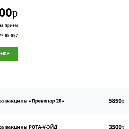
00
р
на приём
 77-88-887
РИЁМ
5850
ка вакцины «Превенар 20»
р
3500
ка вакцины РОТА-V-ЭЙД
р