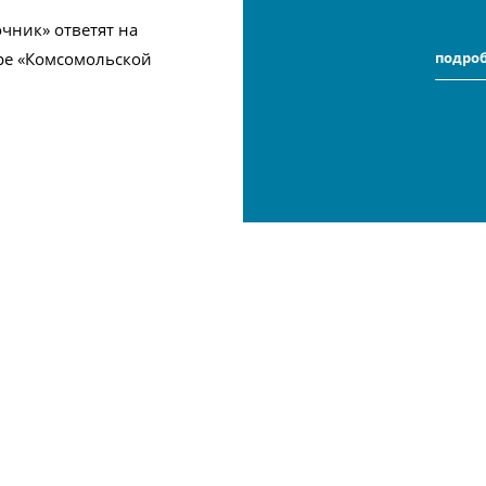
чник» ответят на
ре «Комсомольской
подро