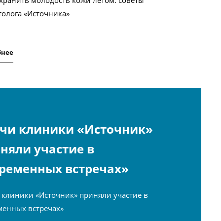
охранить молодость кожи летом: советы
толога «Источника»
бнее
чи клиники «Источник»
няли участие в
ременных встречах»
 клиники «Источник» приняли участие в
менных встречах»