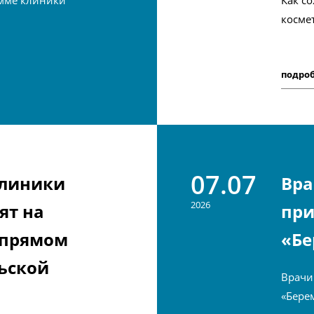
мме клиники
Как с
косме
подро
07.07
клиники
Вра
2026
ят на
при
 прямом
«Бе
ьской
Врачи
«Бере