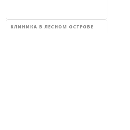
КЛИНИКА В ЛЕСНОМ ОСТРОВЕ
ул. Градостроителей, 1/3
Не нашли ответ? Звоните, мы 
КЛИНИКА ЭКО
Челябинск, улица Чичерина, 36В
ВЗРОСЛАЯ КЛИНИКА