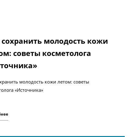
 сохранить молодость кожи
ом: советы косметолога
точника»
охранить молодость кожи летом: советы
толога «Источника»
бнее