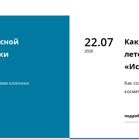
22.07
усной
Как
2026
ки
лет
«Ис
мме клиники
Как с
косме
подро