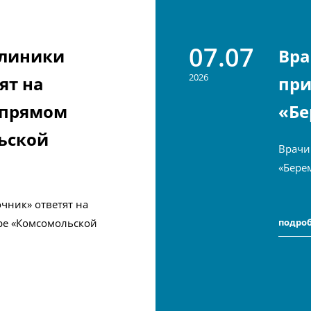
07.07
клиники
Вра
2026
ят на
при
 прямом
«Бе
ьской
Врачи
«Бере
чник» ответят на
ре «Комсомольской
подро