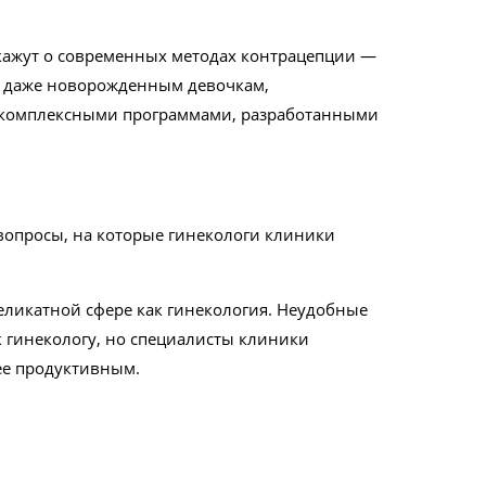
скажут о современных методах контрацепции —
ог даже новорожденным девочкам,
с комплексными программами, разработанными
вопросы, на которые гинекологи клиники
еликатной сфере как гинекология. Неудобные
 гинекологу, но специалисты клиники
ее продуктивным.