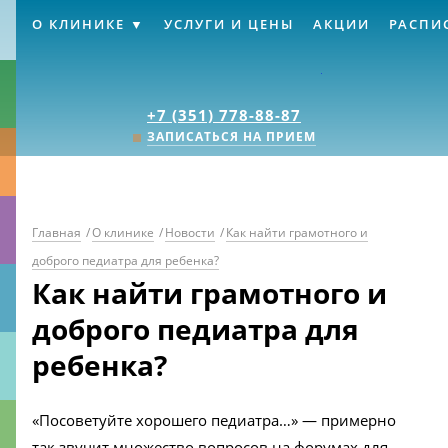
О КЛИНИКЕ
УСЛУГИ И ЦЕНЫ
АКЦИИ
РАСПИ
Клиника «Источник
+7 (351) 778-88-87
ЗАПИСАТЬСЯ НА ПРИЕМ
Главная
/
О клинике
/
Новости
/
Как найти грамотного и
доброго педиатра для ребенка?
Как найти грамотного и
доброго педиатра для
ребенка?
«Посоветуйте хорошего педиатра…» — примерно
так звучит множество вопросов на форумах для