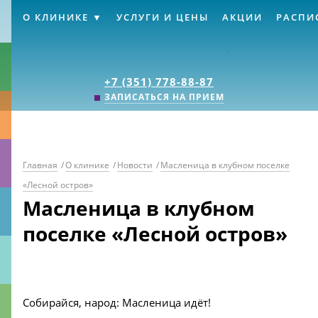
О КЛИНИКЕ
УСЛУГИ И ЦЕНЫ
АКЦИИ
РАСПИ
Клиника «Источник
+7 (351) 778-88-87
ЗАПИСАТЬСЯ НА ПРИЕМ
Главная
/
О клинике
/
Новости
/
Масленица в клубном поселке
«Лесной остров»
Масленица в клубном
поселке «Лесной остров»
Собирайся, народ: Масленица идёт!