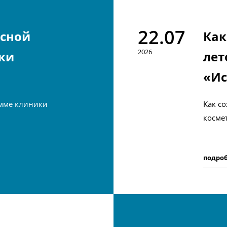
22.07
усной
Как
2026
ки
лет
«Ис
мме клиники
Как с
косме
подро