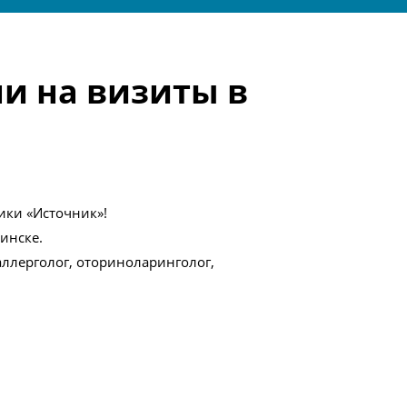
ни на визиты в
ики «Источник»!
инске.
 аллерголог, оториноларинголог,