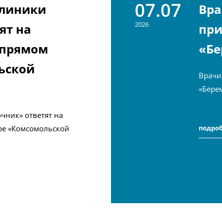
07.07
клиники
Вра
2026
ят на
при
 прямом
«Бе
ьской
Врачи
«Бере
чник» ответят на
ре «Комсомольской
подро