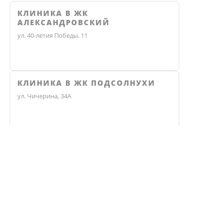
КЛИНИКА В ЖК
АЛЕКСАНДРОВСКИЙ
ул. 40-летия Победы, 11
КЛИНИКА В ЖК ПОДСОЛНУХИ
ул. Чичерина, 34А
Не нашли ответ? Звоните, мы 
КЛИНИКА В ЛЕСНОМ ОСТРОВЕ
ул. Градостроителей, 1/3
КЛИНИКА ЭКО