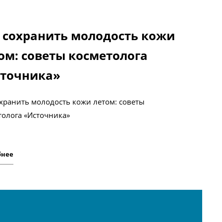
 сохранить молодость кожи
ом: советы косметолога
точника»
охранить молодость кожи летом: советы
толога «Источника»
бнее