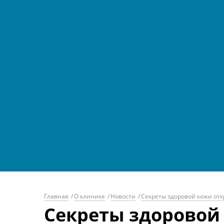
Главная
/
О клинике
/
Новости
/
Секреты здоровой кожи от
Секреты здоровой