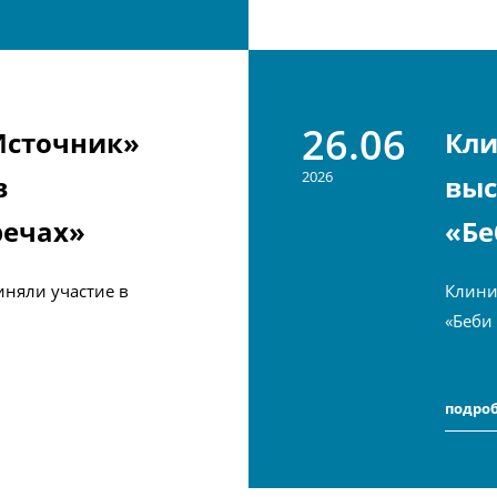
26.06
Источник»
Кли
2026
в
выс
речах»
«Бе
няли участие в
Клини
«Беби
подро