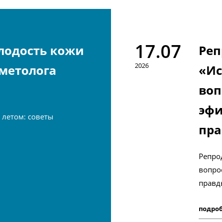
17.07
лодость кожи
Реп
2026
сметолога
«Ис
воп
эфи
 летом: советы
пр
Репро
вопро
правд
подро