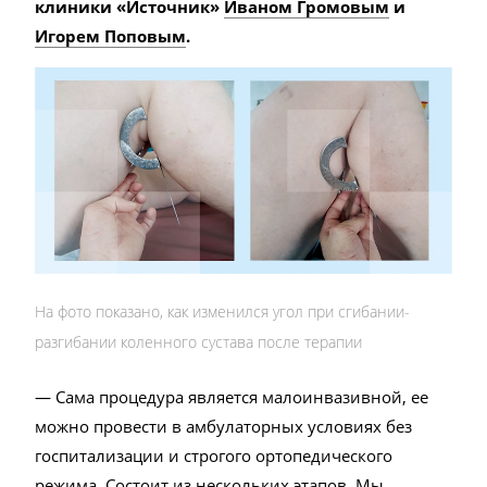
клиники «Источник»
Иваном Громовым
и
Игорем Поповым
.
На фото показано, как изменился угол при сгибании-
разгибании коленного сустава после терапии
— Сама процедура является малоинвазивной, ее
можно провести в амбулаторных условиях без
госпитализации и строгого ортопедического
режима. Состоит из нескольких этапов. Мы