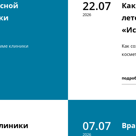
22.07
усной
Как
2026
ки
лет
«Ис
мме клиники
Как с
косме
подро
07.07
клиники
Вра
2026