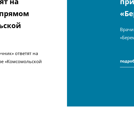
ят на
при
 прямом
«Бе
ьской
Врачи
«Бере
чник» ответят на
ре «Комсомольской
подро