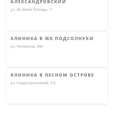
АЛЕКСАНДРОВСКИЙ
ул. 40-летия Победы, 11
КЛИНИКА В ЖК ПОДСОЛНУХИ
ул. Чичерина, 34А
КЛИНИКА В ЛЕСНОМ ОСТРОВЕ
ул. Градостроителей, 1/3
КЛИНИКА ЭКО
Не нашли ответ? Звоните, мы 
Челябинск, улица Чичерина, 36В