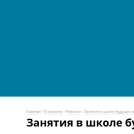
Главная
/
О клинике
/
Новости
/
Занятия в школе будущих м
Занятия в школе 