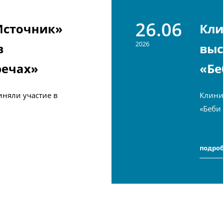
26.06
Источник»
Кли
2026
в
выс
речах»
«Бе
няли участие в
Клини
«Беби
подро