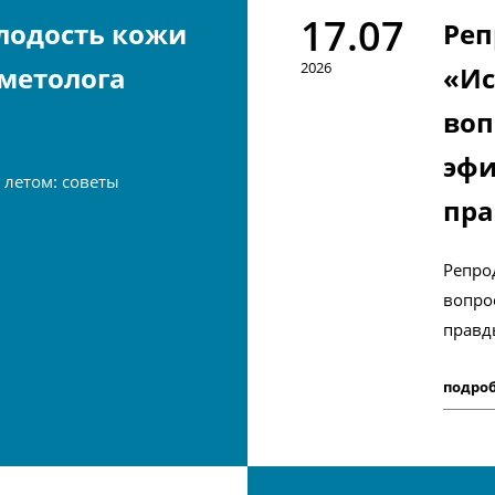
17.07
лодость кожи
Реп
2026
сметолога
«Ис
воп
эфи
 летом: советы
пр
Репро
вопро
правд
подро