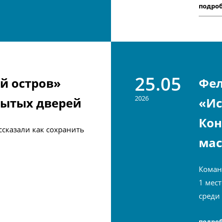
подро
25.05
й остров»
Фе
2026
рытых дверей
«Ис
Кон
сказали как сохранить
мас
Коман
1 мес
среди
подро