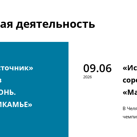
ая деятельность
09.06
сточник»
«Ис
2026
в
сор
ЮНЬ.
«Ма
ИКАМЬЕ»
В Чел
чемпи