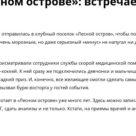
ном острове»: встреча
отправилась в клубный поселок «Лесной остров», чтобы по
чень морозным, но даже серьезный «минус» не напугал ни д
рисматривали сотрудники службы скорой медицинской пом
и-хоккей. К ней сразу же подключились девчонки и мальчи
ладкий приз. И, конечно, все желающие смогли сделать са
ызвал бурю восторга у гостей события.
ает в «Лесном острове» уже много лет. Здесь можно записа
 сдать анализы и не только. Кстати, на приемы врачей и а