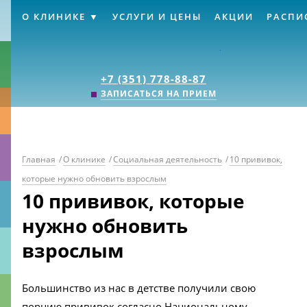
О КЛИНИКЕ
УСЛУГИ И ЦЕНЫ
АКЦИИ
РАСПИ
Клиника «Источник
+7 (351) 778-88-87
ЗАПИСАТЬСЯ НА ПРИЕМ
Главная
/
О клинике
/
Социальная деятельность
/
10 прививок,
которые нужно обновить взрослым
10 прививок, которые
нужно обновить
взрослым
Большинство из нас в детстве получили свою
порцию прививок согласно Национальному