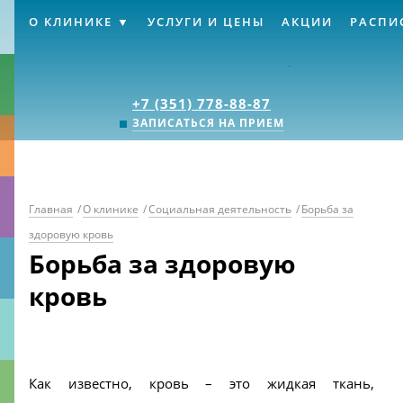
О КЛИНИКЕ
УСЛУГИ И ЦЕНЫ
АКЦИИ
РАСПИ
Клиника «Источник
+7 (351) 778-88-87
ЗАПИСАТЬСЯ НА ПРИЕМ
Главная
/
О клинике
/
Социальная деятельность
/
Борьба за
здоровую кровь
Борьба за здоровую
кровь
Как известно, кровь – это жидкая ткань,