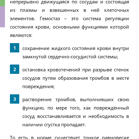
непрерывно движущаяся по сосудам и состоящая
из плазмы и взвешенных в ней клеточных
элементов. Гемостаз – это система регуляции
состояния крови, основными функциями которой
ки
являются:
сохранение жидкого состояния крови внутри
замкнутой сердечно-сосудистой системы;
остановка кровотечений при разрыве стенок
сосудов путем образования тромбов в месте
повреждения;
растворение тромбов, выполнивших свою
функцию, по мере того, как повреждённый
сосуд восстанавливается и необходимость в
наличии сгустка пропадает.
То есть в норме существует тонкое равновесие