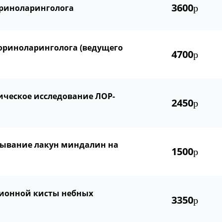
3600
риноларинголога
р
ториноларинголога (ведущего
4700
р
ическое исследование ЛОР-
2450
р
мывание лакун миндалин на
1500
р
ионной кисты небных
3350
р