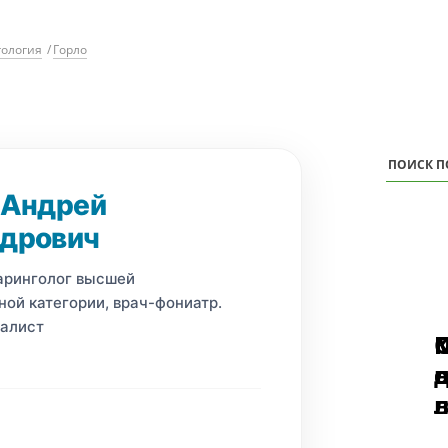
ология
/
Горло
 Андрей
дрович
аринголог высшей
ой категории, врач-фониатр.
алист
п