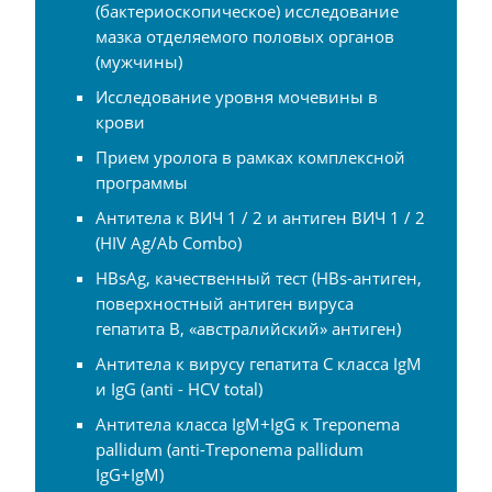
(бактериоскопическое) исследование
мазка отделяемого половых органов
(мужчины)
Исследование уровня мочевины в
крови
Прием уролога в рамках комплексной
программы
Антитела к ВИЧ 1 / 2 и антиген ВИЧ 1 / 2
(HIV Ag/Ab Combo)
HBsAg, качественный тест (HBs-антиген,
поверхностный антиген вируса
гепатита B, «австралийский» антиген)
Антитела к вирусу гепатита C класса IgM
и IgG (anti - HCV total)
Антитела класса IgM+IgG к Treponema
pallidum (anti-Treponema pallidum
IgG+IgM)