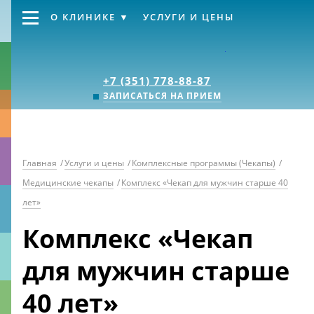
О КЛИНИКЕ
УСЛУГИ И ЦЕНЫ
Клиника «Источник
+7 (351) 778-88-87
ЗАПИСАТЬСЯ НА ПРИЕМ
Главная
/
Услуги и цены
/
Комплексные программы (Чекапы)
/
Медицинские чекапы
/
Комплекс «Чекап для мужчин старше 40
лет»
Комплекс «Чекап
для мужчин старше
40 лет»