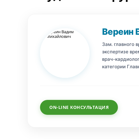
Вереин 
Зам. главного 
экспертизе вре
врач-кардиоло
категории Гла
ON-LINE КОНСУЛЬТАЦИЯ