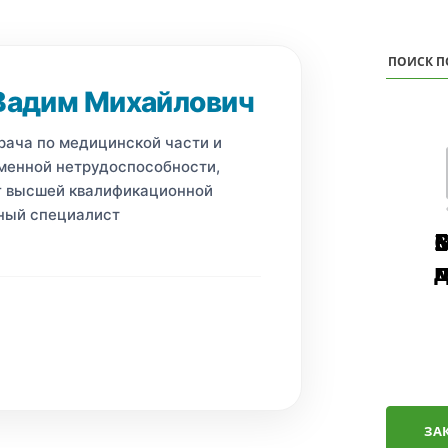
Вадим Михайлович
врача по медицинской части и
менной нетрудоспособности,
г высшей квалификационной
вный специалист
п
ЗА