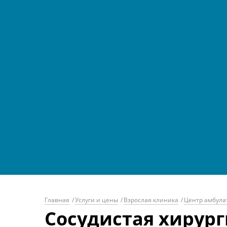
Главная
/
Услуги и цены
/
Взрослая клиника
/
Центр амбула
Сосудистая хирург