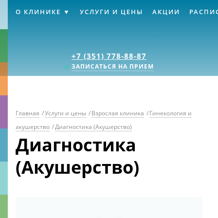
О КЛИНИКЕ
УСЛУГИ И ЦЕНЫ
АКЦИИ
РАСПИ
Клиника «Источник
+7 (351) 778-88-87
ЗАПИСАТЬСЯ НА ПРИЕМ
Главная
/
Услуги и цены
/
Взрослая клиника
/
Гинекология и
акушерство
/
Диагностика (Акушерство)
Диагностика
(Акушерство)