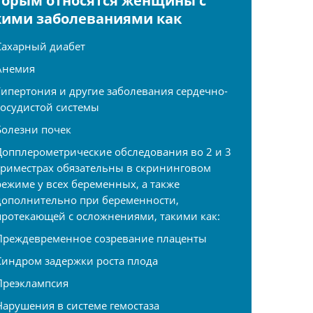
торым относятся женщины с
кими заболеваниями как
Сахарный диабет
Анемия
Гипертония и другие заболевания сердечно-
сосудистой системы
Болезни почек
Допплерометрические обследования во 2 и 3
триместрах обязательны в скрининговом
режиме у всех беременных, а также
дополнительно при беременности,
протекающей с осложнениями, такими как:
Преждевременное созревание плаценты
Синдром задержки роста плода
Преэклампсия
Нарушения в системе гемостаза