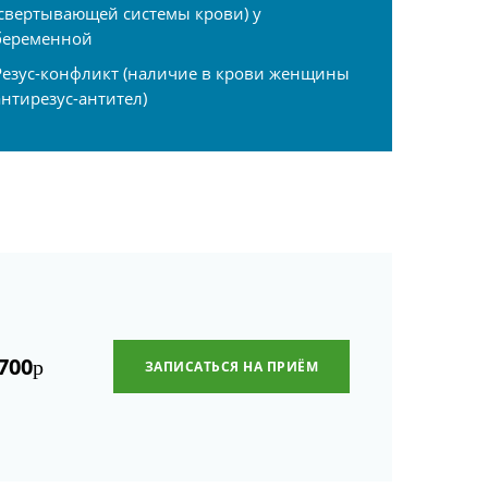
(свертывающей системы крови) у
беременной
Резус-конфликт (наличие в крови женщины
антирезус-антител)
700
р
ЗАПИСАТЬСЯ НА ПРИЁМ