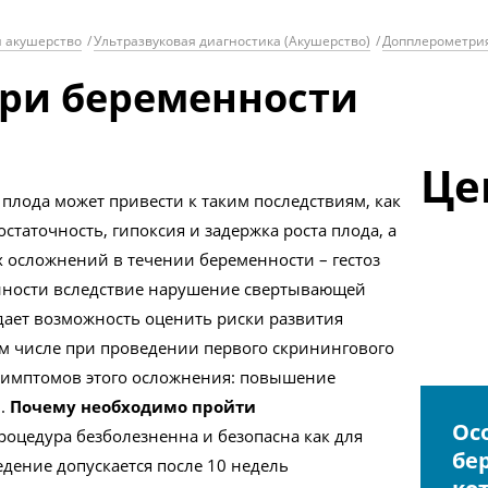
и акушерство
/
Ультразвуковая диагностика (Акушерство)
/
Допплерометри
ри беременности
Це
плода может привести к таким последствиям, как
статочность, гипоксия и задержка роста плода, а
 осложнений в течении беременности – гестоз
енности вследствие нарушение свертывающей
дает возможность оценить риски развития
ом числе при проведении первого скринингового
е симптомов этого осложнения: повышение
и.
Почему необходимо пройти
Ос
оцедура безболезненна и безопасна как для
бе
едение допускается после 10 недель