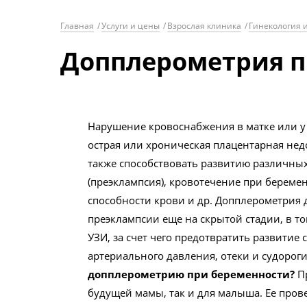
Главная
/
Услуги и цены
/
Взрослая клиника
/
Гинекология 
Допплерометрия п
Нарушение кровоснабжения в матке или у 
острая или хроническая плацентарная недо
также способствовать развитию различных
(преэклампсия), кровотечение при берем
способности крови и др. Допплерометрия 
преэклампсии еще на скрытой стадии, в т
УЗИ, за счет чего предотвратить развити
артериального давления, отеки и судорог
допплерометрию при беременности?
Пр
будущей мамы, так и для малыша. Ее пров