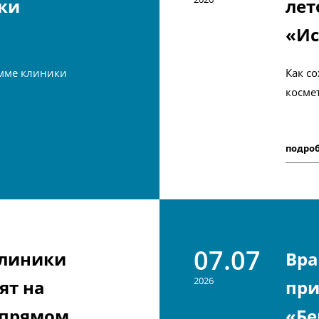
ки
лет
«Ис
мме клиники
Как с
косме
подро
07.07
клиники
Вра
2026
ят на
при
 прямом
«Бе