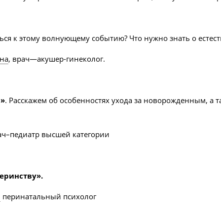
виться к этому волнующему событию? Что нужно знать о есте
вна
, врач—акушер-гинеколог.
м»
. Расскажем об особенностях ухода за новорожденным, а 
рач–педиатр высшей категории
еринству».
,
перинатальный психолог