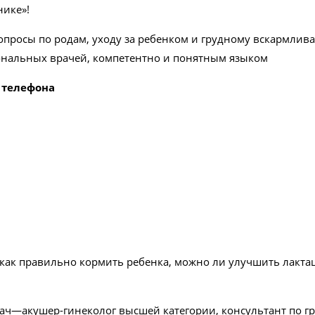
нике»!
опросы по родам, уходу за ребенком и грудному вскармлив
иональных врачей, компетентно и понятным языком
 телефона
 как правильно кормить ребенка, можно ли улучшить лактац
рач—акушер-гинеколог высшей категории, консультант по 