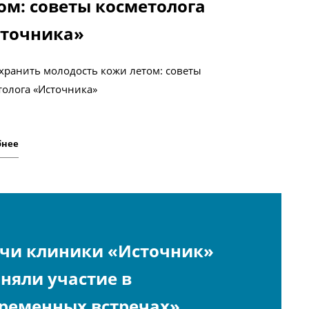
ом: советы косметолога
точника»
охранить молодость кожи летом: советы
толога «Источника»
бнее
чи клиники «Источник»
няли участие в
ременных встречах»