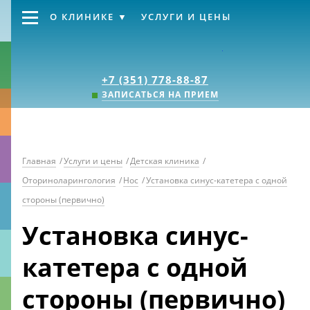
О КЛИНИКЕ
УСЛУГИ И ЦЕНЫ
Клиника «Источник
+7 (351) 778-88-87
ЗАПИСАТЬСЯ НА ПРИЕМ
Главная
/
Услуги и цены
/
Детская клиника
/
Оториноларингология
/
Нос
/
Установка синус-катетера с одной
стороны (первично)
Установка синус-
катетера с одной
стороны (первично)