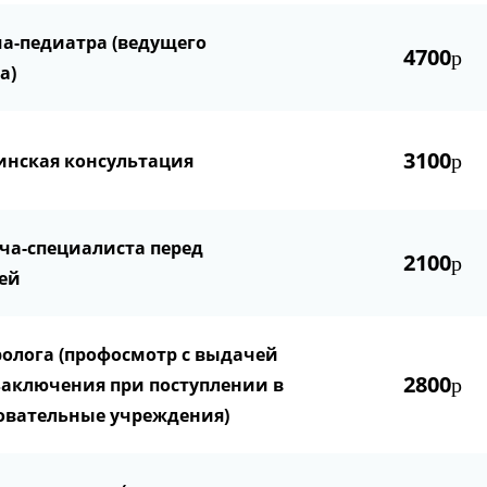
а-педиатра (ведущего
4700
р
а)
3100
нская консультация
р
ча-специалиста перед
2100
р
ей
олога (профосмотр с выдачей
2800
заключения при поступлении в
р
овательные учреждения)