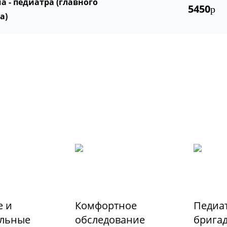
а - педиатра (главного
5450
р
а)
 и
Комфортное
Педиа
льные
обследование
бригад