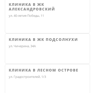
КЛИНИКА В ЖК
АЛЕКСАНДРОВСКИЙ
ул. 40-летия Победы, 11
КЛИНИКА В ЖК ПОДСОЛНУХИ
ул. Чичерина, 34А
КЛИНИКА В ЛЕСНОМ ОСТРОВЕ
ул. Градостроителей, 1/3
КЛИНИКА ЭКО
Не нашли ответ? Звоните, мы 
Челябинск, улица Чичерина, 36В