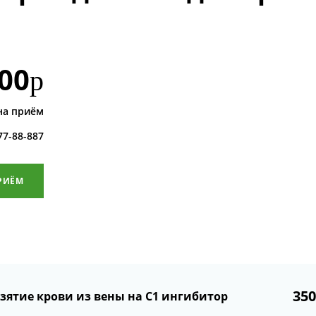
00
р
на приём
 77-88-887
РИЁМ
35
зятие крови из вены на С1 ингибитор