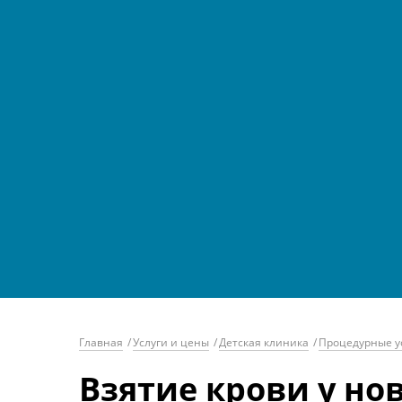
Главная
/
Услуги и цены
/
Детская клиника
/
Процедурные у
Взятие крови у но