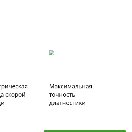
трическая
Максимальная
а скорой
точность
щи
диагностики