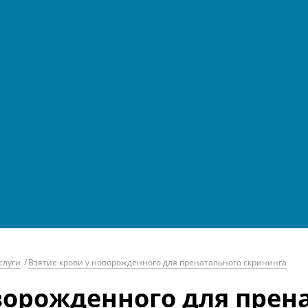
слуги
/
Взятие крови у новорожденного для пренатального скрининга
ворожденного для прен