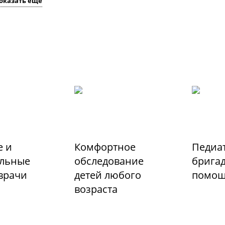
оказать ещё
 и
Комфортное
Педиа
льные
обследование
бригад
 врачи
детей любого
помо
возраста