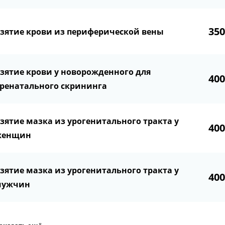
35
зятие крови из периферической вены
зятие крови у новорожденного для
40
ренатального скрининга
зятие мазка из урогенитального тракта у
40
женщин
зятие мазка из урогенитального тракта у
40
мужчин