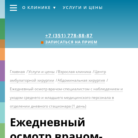
О КЛИНИКЕ
УСЛУГИ И ЦЕНЫ
Клиника «Источник
+7 (351) 778-88-87
ЗАПИСАТЬСЯ НА ПРИЕМ
Главная
/
Услуги и цены
/
Взрослая клиника
/
Центр
амбулаторной хирургии
/
Абдоминальная хирургия
/
Ежедневный осмотр врачом-специалистом с наблюдением и
уходом среднего и младшего медицинского персонала в
отделении дневного стационара (1 день)
Ежедневный
осмотр врачом-