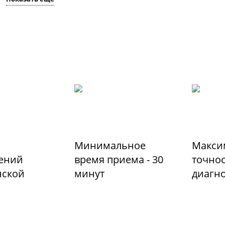
Минимальное
Макси
ений
время приема - 30
точно
ской
минут
диагн