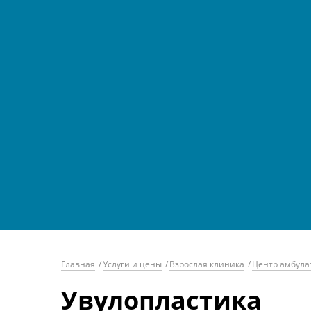
Главная
/
Услуги и цены
/
Взрослая клиника
/
Центр амбула
Увулопластика