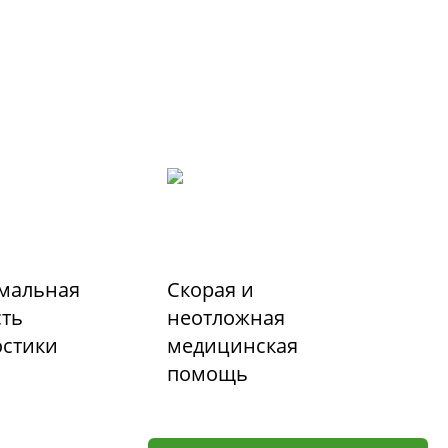
мальная
Скорая и
сть
неотложная
остики
медицинская
помощь