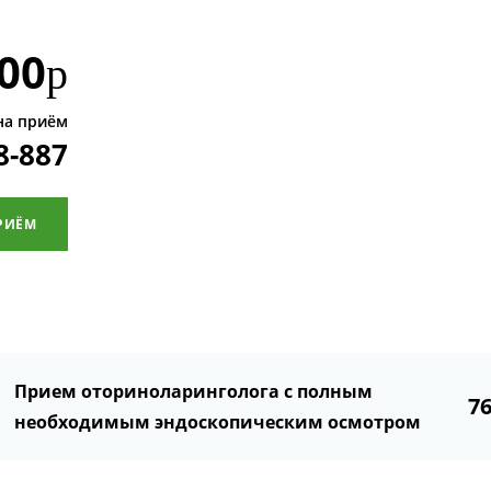
00
р
на приём
8-887
РИЁМ
Прием оториноларинголога с полным
7
необходимым эндоскопическим осмотром