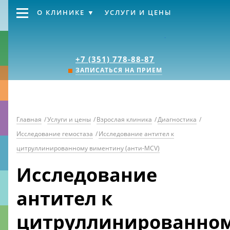
О КЛИНИКЕ
УСЛУГИ И ЦЕНЫ
Клиника «Источник
+7 (351) 778-88-87
ЗАПИСАТЬСЯ НА ПРИЕМ
Главная
/
Услуги и цены
/
Взрослая клиника
/
Диагностика
/
Исследование гемостаза
/
Исследование антител к
цитруллинированному виментину (анти-MCV)
Исследование
антител к
цитруллинированно