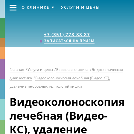
О КЛИНИКЕ
УСЛУГИ И ЦЕНЫ
Клиника «Источник
+7 (351) 778-88-87
ЗАПИСАТЬСЯ НА ПРИЕМ
Главная
/
Услуги и цены
/
Взрослая клиника
/
Эндоскопическая
диагностика
/
Видеоколоноскопия лечебная (Видео-КС),
удаление инородных тел толстой кишки
Видеоколоноскопия
лечебная (Видео-
КС), удаление