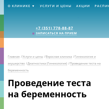
О КЛИНИКЕ
УСЛУГИ И ЦЕНЫ
АКЦИИ
РАСПИ
Клиника «Источник
+7 (351) 778-88-87
ЗАПИСАТЬСЯ НА ПРИЕМ
Главная
/
Услуги и цены
/
Взрослая клиника
/
Гинекология и
акушерство
/
Диагностика (Гинекология)
/
Проведение теста на
беременность
Проведение теста
на беременность