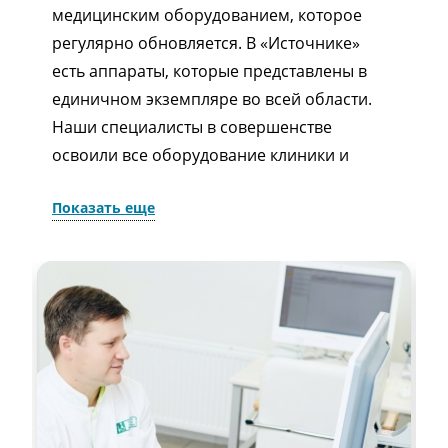
медицинским оборудованием, которое
регулярно обновляется. В «Источнике»
есть аппараты, которые представлены в
единичном экземпляре во всей области.
Наши специалисты в совершенстве
освоили все оборудование клиники и
уверенно им пользуются. Также мы
Показать еще
регулярно посещаем специализированные
медицинские выставки, чтобы всегда быть
в курсе последних тенденций в мире
медицины.