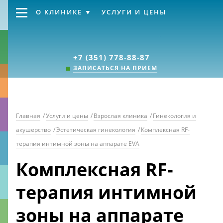
О КЛИНИКЕ
УСЛУГИ И ЦЕНЫ
Клиника «Источник
+7 (351) 778-88-87
ЗАПИСАТЬСЯ НА ПРИЕМ
Главная
/
Услуги и цены
/
Взрослая клиника
/
Гинекология и
акушерство
/
Эстетическая гинекология
/
Комплексная RF-
терапия интимной зоны на аппарате EVA
Комплексная RF-
терапия интимной
зоны на аппарате