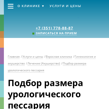
О КЛИНИКЕ
УСЛУГИ И ЦЕНЫ
Клиника «Источник
+7 (351) 778-88-87
ЗАПИСАТЬСЯ НА ПРИЕМ
Главная
/
Услуги и цены
/
Взрослая клиника
/
Гинекология и
акушерство
/
Лечение (Акушерство)
/
Подбор размера
урологического пессария
Подбор размера
урологического
пессария